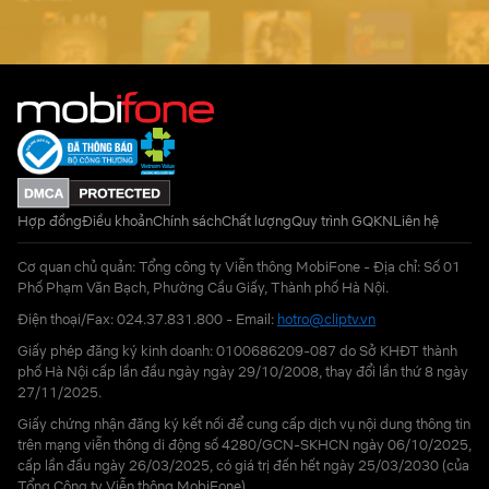
Hợp đồng
Điều khoản
Chính sách
Chất lượng
Quy trình GQKN
Liên hệ
Cơ quan chủ quản: Tổng công ty Viễn thông MobiFone - Địa chỉ: Số 01
Phố Phạm Văn Bạch, Phường Cầu Giấy, Thành phố Hà Nội.
Điện thoại/Fax: 024.37.831.800 - Email:
hotro@cliptv.vn
Giấy phép đăng ký kinh doanh: 0100686209-087 do Sở KHĐT thành
phố Hà Nội cấp lần đầu ngày ngày 29/10/2008, thay đổi lần thứ 8 ngày
27/11/2025.
Giấy chứng nhận đăng ký kết nối để cung cấp dịch vụ nội dung thông tin
trên mạng viễn thông di động số 4280/GCN-SKHCN ngày 06/10/2025,
cấp lần đầu ngày 26/03/2025, có giá trị đến hết ngày 25/03/2030 (của
Tổng Công ty Viễn thông MobiFone)