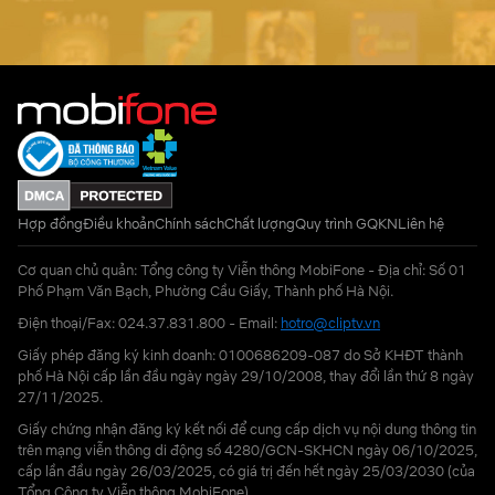
Hợp đồng
Điều khoản
Chính sách
Chất lượng
Quy trình GQKN
Liên hệ
Cơ quan chủ quản: Tổng công ty Viễn thông MobiFone - Địa chỉ: Số 01
Phố Phạm Văn Bạch, Phường Cầu Giấy, Thành phố Hà Nội.
Điện thoại/Fax: 024.37.831.800 - Email:
hotro@cliptv.vn
Giấy phép đăng ký kinh doanh: 0100686209-087 do Sở KHĐT thành
phố Hà Nội cấp lần đầu ngày ngày 29/10/2008, thay đổi lần thứ 8 ngày
27/11/2025.
Giấy chứng nhận đăng ký kết nối để cung cấp dịch vụ nội dung thông tin
trên mạng viễn thông di động số 4280/GCN-SKHCN ngày 06/10/2025,
cấp lần đầu ngày 26/03/2025, có giá trị đến hết ngày 25/03/2030 (của
Tổng Công ty Viễn thông MobiFone)