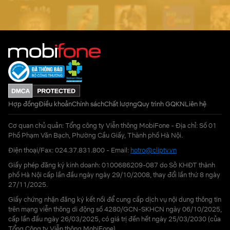
Hợp đồng
Điều khoản
Chính sách
Chất lượng
Quy trình GQKN
Liên hệ
Cơ quan chủ quản: Tổng công ty Viễn thông MobiFone - Địa chỉ: Số 01
Phố Phạm Văn Bạch, Phường Cầu Giấy, Thành phố Hà Nội.
Điện thoại/Fax: 024.37.831.800 - Email:
hotro@cliptv.vn
Giấy phép đăng ký kinh doanh: 0100686209-087 do Sở KHĐT thành
phố Hà Nội cấp lần đầu ngày ngày 29/10/2008, thay đổi lần thứ 8 ngày
27/11/2025.
Giấy chứng nhận đăng ký kết nối để cung cấp dịch vụ nội dung thông tin
trên mạng viễn thông di động số 4280/GCN-SKHCN ngày 06/10/2025,
cấp lần đầu ngày 26/03/2025, có giá trị đến hết ngày 25/03/2030 (của
Tổng Công ty Viễn thông MobiFone)