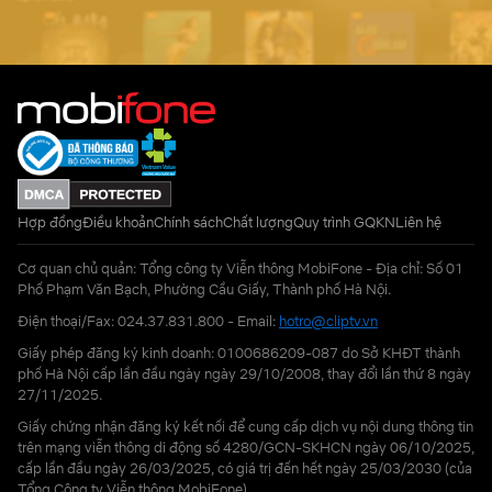
Hợp đồng
Điều khoản
Chính sách
Chất lượng
Quy trình GQKN
Liên hệ
Cơ quan chủ quản: Tổng công ty Viễn thông MobiFone - Địa chỉ: Số 01
Phố Phạm Văn Bạch, Phường Cầu Giấy, Thành phố Hà Nội.
Điện thoại/Fax: 024.37.831.800 - Email:
hotro@cliptv.vn
Giấy phép đăng ký kinh doanh: 0100686209-087 do Sở KHĐT thành
phố Hà Nội cấp lần đầu ngày ngày 29/10/2008, thay đổi lần thứ 8 ngày
27/11/2025.
Giấy chứng nhận đăng ký kết nối để cung cấp dịch vụ nội dung thông tin
trên mạng viễn thông di động số 4280/GCN-SKHCN ngày 06/10/2025,
cấp lần đầu ngày 26/03/2025, có giá trị đến hết ngày 25/03/2030 (của
Tổng Công ty Viễn thông MobiFone)