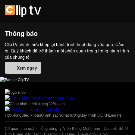
Thông báo
ClipTV chính thức khép lại hành trình hoạt động vừa qua. Cảm
ơn Quý khách đã trở thành một phần quan trọng trong hành trình
của chúng tôi.
Xem ngay
Hợp đồng
Điều khoản
Chính sách
Chất lượng
Quy trình GQKN
Liên hệ
Cơ quan chủ quản: Tổng công ty Viễn thông MobiFone - Địa chỉ: Số 01
Phố Phạm Văn Bạch, Phường Cầu Giấy, Thành phố Hà Nội.