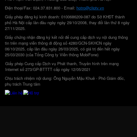
Điện thoại/Fax: 024.37.831.800 - Email:
hotro@cliptv.vn
Giấy phép đăng ký kinh doanh: 0100686209-087 do Sở KHĐT thành
phố Hà Nội cấp lần đầu ngày ngày 29/10/2008, thay đổi lần thứ 8 ngày
27/11/2025.
Giấy chứng nhận đăng ký kết nối để cung cấp dịch vụ nội dung thông
tin trên mạng viễn thông di động số 4280/GCN-SKHCN ngày
06/10/2025, cấp lần đầu ngày 26/03/2025, có giá trị đến hết ngày
25/03/2030 (của Tổng Công ty Viễn thông MobiFone)
Giấy phép Cung cấp Dịch vụ Phát thanh, Truyền hình trên mạng
Internet số 273/GP-BTTTT cấp ngày 12/05/2021
Chịu trách nhiệm nội dung: Ông Nguyễn Mậu Khuê - Phó Giám đốc,
phụ trách Trung tâm