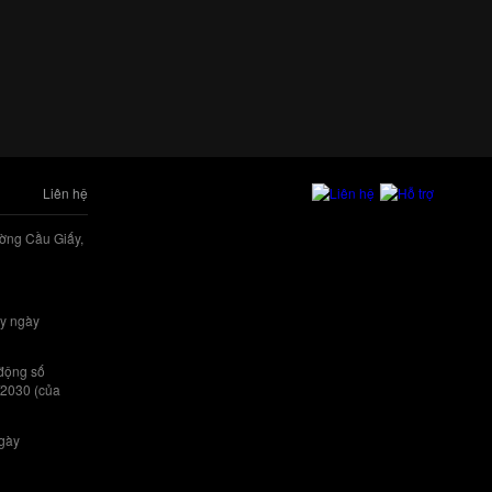
Liên hệ
ờng Cầu Giấy,
y ngày
 động số
/2030 (của
ngày