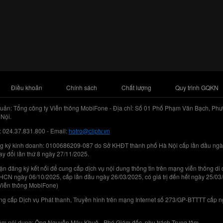
Điều khoản
Chính sách
Chất lượng
Quy trình GQKN
uản: Tổng công ty Viễn thông MobiFone - Địa chỉ: Số 01 Phố Phạm Văn Bạch, Phư
Nội.
: 024.37.831.800 - Email:
hotro@cliptv.vn
g ký kinh doanh: 0100686209-087 do Sở KHĐT thành phố Hà Nội cấp lần đầu ngà
ay đổi lần thứ 8 ngày 27/11/2025.
n đăng ký kết nối để cung cấp dịch vụ nội dung thông tin trên mạng viễn thông di
N ngày 06/10/2025, cấp lần đầu ngày 26/03/2025, có giá trị đến hết ngày 25/03
Viễn thông MobiFone)
g cấp Dịch vụ Phát thanh, Truyền hình trên mạng Internet số 273/GP-BTTTT cấp 
iệm nội dung: Ông Nguyễn Mậu Khuê - Phó Giám đốc, phụ trách Trung tâm