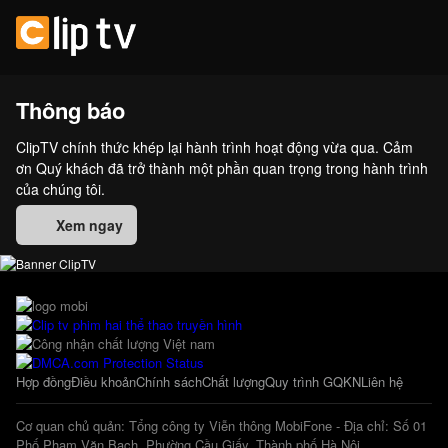
Thông báo
ClipTV chính thức khép lại hành trình hoạt động vừa qua. Cảm
ơn Quý khách đã trở thành một phần quan trọng trong hành trình
của chúng tôi.
Xem ngay
Hợp đồng
Điều khoản
Chính sách
Chất lượng
Quy trình GQKN
Liên hệ
Cơ quan chủ quản: Tổng công ty Viễn thông MobiFone - Địa chỉ: Số 01
Phố Phạm Văn Bạch, Phường Cầu Giấy, Thành phố Hà Nội.