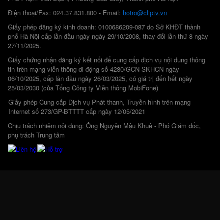
Điện thoại/Fax: 024.37.831.800 - Email:
hotro@cliptv.vn
Giấy phép đăng ký kinh doanh: 0100686209-087 do Sở KHĐT thành
phố Hà Nội cấp lần đầu ngày ngày 29/10/2008, thay đổi lần thứ 8 ngày
27/11/2025.
Giấy chứng nhận đăng ký kết nối để cung cấp dịch vụ nội dung thông
tin trên mạng viễn thông di động số 4280/GCN-SKHCN ngày
06/10/2025, cấp lần đầu ngày 26/03/2025, có giá trị đến hết ngày
25/03/2030 (của Tổng Công ty Viễn thông MobiFone)
Giấy phép Cung cấp Dịch vụ Phát thanh, Truyền hình trên mạng
Internet số 273/GP-BTTTT cấp ngày 12/05/2021
Chịu trách nhiệm nội dung: Ông Nguyễn Mậu Khuê - Phó Giám đốc,
phụ trách Trung tâm