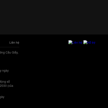
Liên hệ
ờng Cầu Giấy,
y ngày
 động số
/2030 (của
ngày