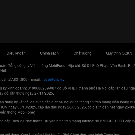
Điều khoản
Chính sách
Chất lượng
Quy trình GQKN
uản: Tổng công ty Viễn thông MobiFone - Địa chỉ: Số 01 Phố Phạm Văn Bạch, Phư
Nội.
: 024.37.831.800 - Email:
hotro@cliptv.vn
g ký kinh doanh: 0100686209-087 do Sở KHĐT thành phố Hà Nội cấp lần đầu ngà
ay đổi lần thứ 8 ngày 27/11/2025.
n đăng ký kết nối để cung cấp dịch vụ nội dung thông tin trên mạng viễn thông di
N ngày 06/10/2025, cấp lần đầu ngày 26/03/2025, có giá trị đến hết ngày 25/03
Viễn thông MobiFone)
g cấp Dịch vụ Phát thanh, Truyền hình trên mạng Internet số 273/GP-BTTTT cấp 
iệm nội dung: Ông Nguyễn Mậu Khuê - Phó Giám đốc, phụ trách Trung tâm