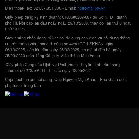
Điện thoại/Fax: 024.37.831.800 - Email:
hotro@cliptv.vn
Giấy phép đăng ký kinh doanh: 0100686209-087 do Sở KHĐT thành
phố Hà Nội cấp lần đầu ngày ngày 29/10/2008, thay đổi lần thứ 8 ngày
27/11/2025.
Giấy chứng nhận đăng ký kết nối để cung cấp dịch vụ nội dung thông
tin trên mạng viễn thông di động số 4280/GCN-SKHCN ngày
06/10/2025, cấp lần đầu ngày 26/03/2025, có giá trị đến hết ngày
25/03/2030 (của Tổng Công ty Viễn thông MobiFone)
Giấy phép Cung cấp Dịch vụ Phát thanh, Truyền hình trên mạng
Internet số 273/GP-BTTTT cấp ngày 12/05/2021
Chịu trách nhiệm nội dung: Ông Nguyễn Mậu Khuê - Phó Giám đốc,
phụ trách Trung tâm