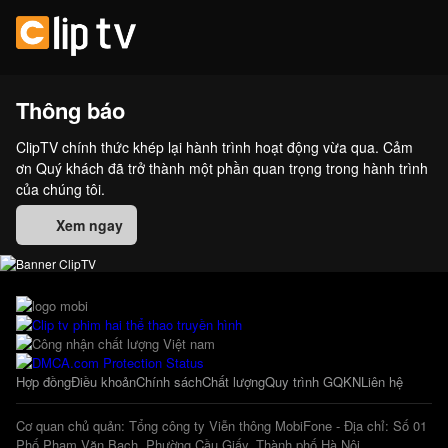
Thông báo
ClipTV chính thức khép lại hành trình hoạt động vừa qua. Cảm
ơn Quý khách đã trở thành một phần quan trọng trong hành trình
của chúng tôi.
Xem ngay
Hợp đồng
Điều khoản
Chính sách
Chất lượng
Quy trình GQKN
Liên hệ
Cơ quan chủ quản: Tổng công ty Viễn thông MobiFone - Địa chỉ: Số 01
Phố Phạm Văn Bạch, Phường Cầu Giấy, Thành phố Hà Nội.