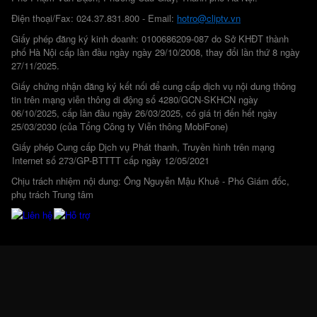
Điện thoại/Fax: 024.37.831.800 - Email:
hotro@cliptv.vn
Giấy phép đăng ký kinh doanh: 0100686209-087 do Sở KHĐT thành
phố Hà Nội cấp lần đầu ngày ngày 29/10/2008, thay đổi lần thứ 8 ngày
27/11/2025.
Giấy chứng nhận đăng ký kết nối để cung cấp dịch vụ nội dung thông
tin trên mạng viễn thông di động số 4280/GCN-SKHCN ngày
06/10/2025, cấp lần đầu ngày 26/03/2025, có giá trị đến hết ngày
25/03/2030 (của Tổng Công ty Viễn thông MobiFone)
Giấy phép Cung cấp Dịch vụ Phát thanh, Truyền hình trên mạng
Internet số 273/GP-BTTTT cấp ngày 12/05/2021
Chịu trách nhiệm nội dung: Ông Nguyễn Mậu Khuê - Phó Giám đốc,
phụ trách Trung tâm