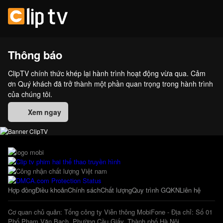
Thông báo
ClipTV chính thức khép lại hành trình hoạt động vừa qua. Cảm
ơn Quý khách đã trở thành một phần quan trọng trong hành trình
của chúng tôi.
Xem ngay
Hợp đồng
Điều khoản
Chính sách
Chất lượng
Quy trình GQKN
Liên hệ
Cơ quan chủ quản: Tổng công ty Viễn thông MobiFone - Địa chỉ: Số 01
Phố Phạm Văn Bạch, Phường Cầu Giấy, Thành phố Hà Nội.