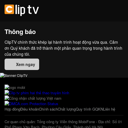
Thông báo
ClipTV chính thức khép lại hành trình hoạt động vừa qua. Cảm
ơn Quý khách đã trở thành một phần quan trọng trong hành trình
của chúng tôi.
Xem ngay
Hợp đồng
Điều khoản
Chính sách
Chất lượng
Quy trình GQKN
Liên hệ
Cơ quan chủ quản: Tổng công ty Viễn thông MobiFone - Địa chỉ: Số 01
Phố Phạm Văn Bạch, Phường Cầu Giấy, Thành phố Hà Nội.