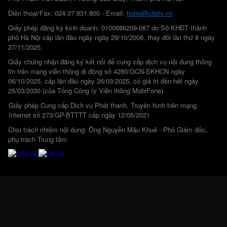
Điện thoại/Fax: 024.37.831.800 - Email:
hotro@cliptv.vn
Giấy phép đăng ký kinh doanh: 0100686209-087 do Sở KHĐT thành
phố Hà Nội cấp lần đầu ngày ngày 29/10/2008, thay đổi lần thứ 8 ngày
27/11/2025.
Giấy chứng nhận đăng ký kết nối để cung cấp dịch vụ nội dung thông
tin trên mạng viễn thông di động số 4280/GCN-SKHCN ngày
06/10/2025, cấp lần đầu ngày 26/03/2025, có giá trị đến hết ngày
25/03/2030 (của Tổng Công ty Viễn thông MobiFone)
Giấy phép Cung cấp Dịch vụ Phát thanh, Truyền hình trên mạng
Internet số 273/GP-BTTTT cấp ngày 12/05/2021
Chịu trách nhiệm nội dung: Ông Nguyễn Mậu Khuê - Phó Giám đốc,
phụ trách Trung tâm