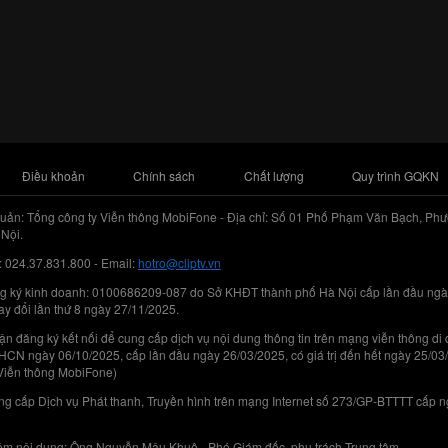
Điều khoản
Chính sách
Chất lượng
Quy trình GQKN
uản: Tổng công ty Viễn thông MobiFone - Địa chỉ: Số 01 Phố Phạm Văn Bạch, Phư
Nội.
: 024.37.831.800 - Email:
hotro@cliptv.vn
g ký kinh doanh: 0100686209-087 do Sở KHĐT thành phố Hà Nội cấp lần đầu ngà
ay đổi lần thứ 8 ngày 27/11/2025.
n đăng ký kết nối để cung cấp dịch vụ nội dung thông tin trên mạng viễn thông di
N ngày 06/10/2025, cấp lần đầu ngày 26/03/2025, có giá trị đến hết ngày 25/03
Viễn thông MobiFone)
g cấp Dịch vụ Phát thanh, Truyền hình trên mạng Internet số 273/GP-BTTTT cấp 
iệm nội dung: Ông Nguyễn Mậu Khuê - Phó Giám đốc, phụ trách Trung tâm