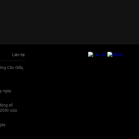
Liên hệ
ờng Cầu Giấy,
y ngày
 động số
/2030 (của
ngày