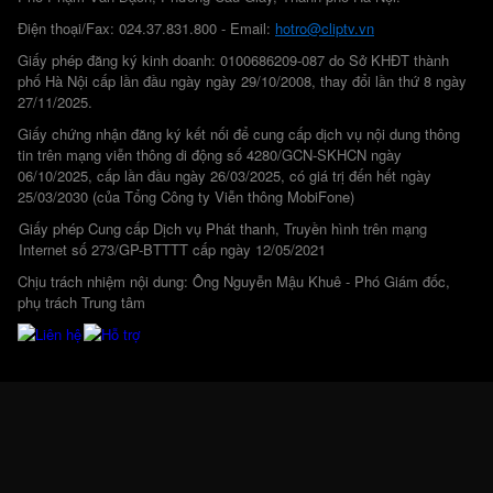
Điện thoại/Fax: 024.37.831.800 - Email:
hotro@cliptv.vn
Giấy phép đăng ký kinh doanh: 0100686209-087 do Sở KHĐT thành
phố Hà Nội cấp lần đầu ngày ngày 29/10/2008, thay đổi lần thứ 8 ngày
27/11/2025.
Giấy chứng nhận đăng ký kết nối để cung cấp dịch vụ nội dung thông
tin trên mạng viễn thông di động số 4280/GCN-SKHCN ngày
06/10/2025, cấp lần đầu ngày 26/03/2025, có giá trị đến hết ngày
25/03/2030 (của Tổng Công ty Viễn thông MobiFone)
Giấy phép Cung cấp Dịch vụ Phát thanh, Truyền hình trên mạng
Internet số 273/GP-BTTTT cấp ngày 12/05/2021
Chịu trách nhiệm nội dung: Ông Nguyễn Mậu Khuê - Phó Giám đốc,
phụ trách Trung tâm