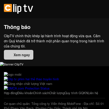
Thông báo
ClipTV chính thức khép lại hành trình hoạt động vừa qua. Cảm
ơn Quý khách đã trở thành một phần quan trọng trong hành trình
của chúng tôi.
Xem ngay
Hợp đồng
Điều khoản
Chính sách
Chất lượng
Quy trình GQKN
Liên hệ
Cơ quan chủ quản: Tổng công ty Viễn thông MobiFone - Địa chỉ: Số 01
Phố Phạm Văn Bạch, Phường Cầu Giấy, Thành phố Hà Nội.