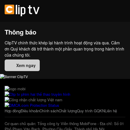
Thông báo
ClipTV chính thức khép lại hành trình hoạt động vừa qua. Cảm
ơn Quý khách đã trở thành một phần quan trọng trong hành trình
của chúng tôi.
Xem ngay
Hợp đồng
Điều khoản
Chính sách
Chất lượng
Quy trình GQKN
Liên hệ
Cơ quan chủ quản: Tổng công ty Viễn thông MobiFone - Địa chỉ: Số 01
Phố Phạm Văn Bạch, Phường Cầu Giấy, Thành phố Hà Nội.