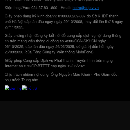
Điện thoại/Fax: 024.37.831.800 - Email:
hotro@cliptv.vn
Giấy phép đăng ký kinh doanh: 0100686209-087 do Sở KHĐT thành
phố Hà Nội cấp lần đầu ngày ngày 29/10/2008, thay đổi lần thứ 8 ngày
27/11/2025.
Giấy chứng nhận đăng ký kết nối để cung cấp dịch vụ nội dung thông
tin trên mạng viễn thông di động số 4280/GCN-SKHCN ngày
06/10/2025, cấp lần đầu ngày 26/03/2025, có giá trị đến hết ngày
25/03/2030 (của Tổng Công ty Viễn thông MobiFone)
Giấy phép Cung cấp Dịch vụ Phát thanh, Truyền hình trên mạng
Internet số 273/GP-BTTTT cấp ngày 12/05/2021
Chịu trách nhiệm nội dung: Ông Nguyễn Mậu Khuê - Phó Giám đốc,
phụ trách Trung tâm