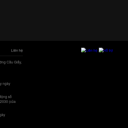
Liên hệ
ờng Cầu Giấy,
y ngày
 động số
/2030 (của
ngày