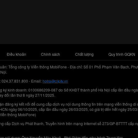
Điều khoản
Chính sách
Chất lượng
Quy trình GQKN
uản: Tổng công ty Viễn thông MobiFone - Địa chỉ: Số 01 Phố Phạm Văn Bạch, Phư
Nội.
: 024.37.831.800 - Email:
hotro@cliptv.vn
g ký kinh doanh: 0100686209-087 do Sở KHĐT thành phố Hà Nội cấp lần đầu ngà
ay đổi lần thứ 8 ngày 27/11/2025.
n đăng ký kết nối để cung cấp dịch vụ nội dung thông tin trên mạng viễn thông di
N ngày 06/10/2025, cấp lần đầu ngày 26/03/2025, có giá trị đến hết ngày 25/03
Viễn thông MobiFone)
g cấp Dịch vụ Phát thanh, Truyền hình trên mạng Internet số 273/GP-BTTTT cấp 
iệm nội dung: Ông Nguyễn Mậu Khuê - Phó Giám đốc, phụ trách Trung tâm