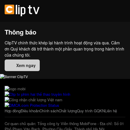
Thông báo
ClipTV chính thức khép lại hành trình hoạt động vừa qua. Cảm
ơn Quý khách đã trở thành một phần quan trọng trong hành trình
của chúng tôi.
Xem ngay
Hợp đồng
Điều khoản
Chính sách
Chất lượng
Quy trình GQKN
Liên hệ
Cơ quan chủ quản: Tổng công ty Viễn thông MobiFone - Địa chỉ: Số 01
Phố Phạm Văn Bạch, Phường Cầu Giấy, Thành phố Hà Nội.