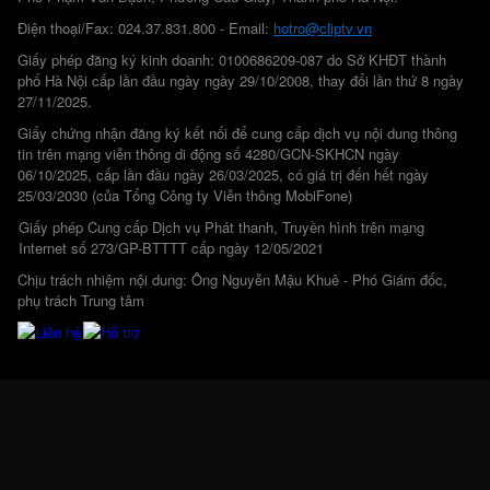
Điện thoại/Fax: 024.37.831.800 - Email:
hotro@cliptv.vn
Giấy phép đăng ký kinh doanh: 0100686209-087 do Sở KHĐT thành
phố Hà Nội cấp lần đầu ngày ngày 29/10/2008, thay đổi lần thứ 8 ngày
27/11/2025.
Giấy chứng nhận đăng ký kết nối để cung cấp dịch vụ nội dung thông
tin trên mạng viễn thông di động số 4280/GCN-SKHCN ngày
06/10/2025, cấp lần đầu ngày 26/03/2025, có giá trị đến hết ngày
25/03/2030 (của Tổng Công ty Viễn thông MobiFone)
Giấy phép Cung cấp Dịch vụ Phát thanh, Truyền hình trên mạng
Internet số 273/GP-BTTTT cấp ngày 12/05/2021
Chịu trách nhiệm nội dung: Ông Nguyễn Mậu Khuê - Phó Giám đốc,
phụ trách Trung tâm