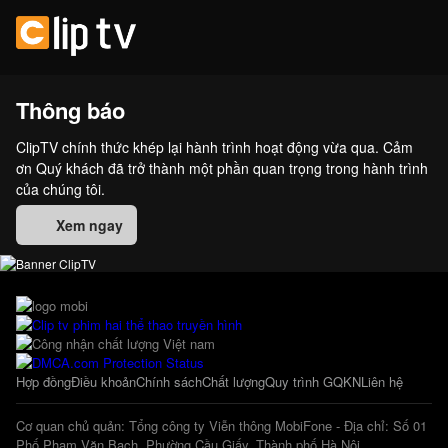
Thông báo
ClipTV chính thức khép lại hành trình hoạt động vừa qua. Cảm
ơn Quý khách đã trở thành một phần quan trọng trong hành trình
của chúng tôi.
Xem ngay
Hợp đồng
Điều khoản
Chính sách
Chất lượng
Quy trình GQKN
Liên hệ
Cơ quan chủ quản: Tổng công ty Viễn thông MobiFone - Địa chỉ: Số 01
Phố Phạm Văn Bạch, Phường Cầu Giấy, Thành phố Hà Nội.