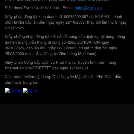
Điện thoại/Fax: 024.37.831.800 - Email:
hotro@cliptv.vn
Giấy phép đăng ký kinh doanh: 0100686209-087 do Sở KHĐT thành
phố Hà Nội cấp lần đầu ngày ngày 29/10/2008, thay đổi lần thứ 8 ngày
27/11/2025.
Giấy chứng nhận đăng ký kết nối để cung cấp dịch vụ nội dung thông
tin trên mạng viễn thông di động số 4280/GCN-SKHCN ngày
06/10/2025, cấp lần đầu ngày 26/03/2025, có giá trị đến hết ngày
25/03/2030 (của Tổng Công ty Viễn thông MobiFone)
Giấy phép Cung cấp Dịch vụ Phát thanh, Truyền hình trên mạng
Internet số 273/GP-BTTTT cấp ngày 12/05/2021
Chịu trách nhiệm nội dung: Ông Nguyễn Mậu Khuê - Phó Giám đốc,
phụ trách Trung tâm