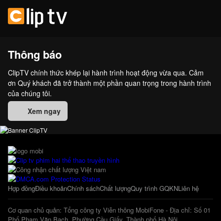
Thông báo
ClipTV chính thức khép lại hành trình hoạt động vừa qua. Cảm
ơn Quý khách đã trở thành một phần quan trọng trong hành trình
của chúng tôi.
Xem ngay
Hợp đồng
Điều khoản
Chính sách
Chất lượng
Quy trình GQKN
Liên hệ
Cơ quan chủ quản: Tổng công ty Viễn thông MobiFone - Địa chỉ: Số 01
Phố Phạm Văn Bạch, Phường Cầu Giấy, Thành phố Hà Nội.