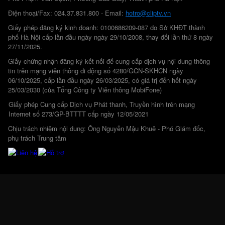
Điện thoại/Fax: 024.37.831.800 - Email:
hotro@cliptv.vn
Giấy phép đăng ký kinh doanh: 0100686209-087 do Sở KHĐT thành
phố Hà Nội cấp lần đầu ngày ngày 29/10/2008, thay đổi lần thứ 8 ngày
27/11/2025.
Giấy chứng nhận đăng ký kết nối để cung cấp dịch vụ nội dung thông
tin trên mạng viễn thông di động số 4280/GCN-SKHCN ngày
06/10/2025, cấp lần đầu ngày 26/03/2025, có giá trị đến hết ngày
25/03/2030 (của Tổng Công ty Viễn thông MobiFone)
Giấy phép Cung cấp Dịch vụ Phát thanh, Truyền hình trên mạng
Internet số 273/GP-BTTTT cấp ngày 12/05/2021
Chịu trách nhiệm nội dung: Ông Nguyễn Mậu Khuê - Phó Giám đốc,
phụ trách Trung tâm