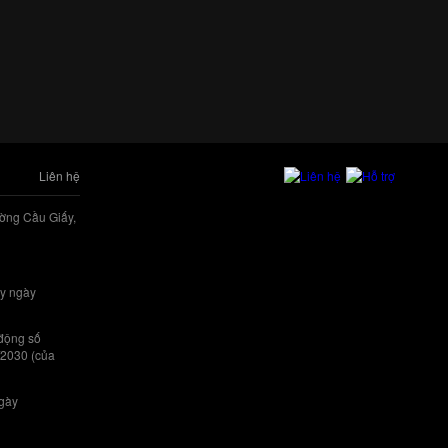
Liên hệ
ờng Cầu Giấy,
y ngày
 động số
/2030 (của
ngày