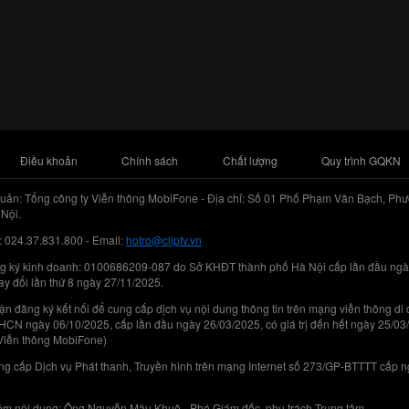
Điều khoản
Chính sách
Chất lượng
Quy trình GQKN
uản: Tổng công ty Viễn thông MobiFone - Địa chỉ: Số 01 Phố Phạm Văn Bạch, Phư
Nội.
: 024.37.831.800 - Email:
hotro@cliptv.vn
g ký kinh doanh: 0100686209-087 do Sở KHĐT thành phố Hà Nội cấp lần đầu ngà
ay đổi lần thứ 8 ngày 27/11/2025.
n đăng ký kết nối để cung cấp dịch vụ nội dung thông tin trên mạng viễn thông di
N ngày 06/10/2025, cấp lần đầu ngày 26/03/2025, có giá trị đến hết ngày 25/03
Viễn thông MobiFone)
g cấp Dịch vụ Phát thanh, Truyền hình trên mạng Internet số 273/GP-BTTTT cấp 
iệm nội dung: Ông Nguyễn Mậu Khuê - Phó Giám đốc, phụ trách Trung tâm