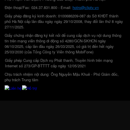
Điện thoại/Fax: 024.37.831.800 - Email:
hotro@cliptv.vn
Giấy phép đăng ký kinh doanh: 0100686209-087 do Sở KHĐT thành
phố Hà Nội cấp lần đầu ngày ngày 29/10/2008, thay đổi lần thứ 8 ngày
27/11/2025.
Giấy chứng nhận đăng ký kết nối để cung cấp dịch vụ nội dung thông
tin trên mạng viễn thông di động số 4280/GCN-SKHCN ngày
06/10/2025, cấp lần đầu ngày 26/03/2025, có giá trị đến hết ngày
25/03/2030 (của Tổng Công ty Viễn thông MobiFone)
Giấy phép Cung cấp Dịch vụ Phát thanh, Truyền hình trên mạng
Internet số 273/GP-BTTTT cấp ngày 12/05/2021
Chịu trách nhiệm nội dung: Ông Nguyễn Mậu Khuê - Phó Giám đốc,
phụ trách Trung tâm