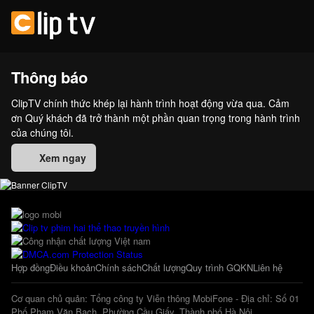
Thông báo
ClipTV chính thức khép lại hành trình hoạt động vừa qua. Cảm
ơn Quý khách đã trở thành một phần quan trọng trong hành trình
của chúng tôi.
Xem ngay
Hợp đồng
Điều khoản
Chính sách
Chất lượng
Quy trình GQKN
Liên hệ
Cơ quan chủ quản: Tổng công ty Viễn thông MobiFone - Địa chỉ: Số 01
Phố Phạm Văn Bạch, Phường Cầu Giấy, Thành phố Hà Nội.