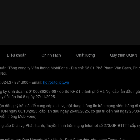
Điều khoản
Chính sách
Chất lượng
Quy trình GQKN
uản: Tổng công ty Viễn thông MobiFone - Địa chỉ: Số 01 Phố Phạm Văn Bạch, Phư
Nội.
: 024.37.831.800 - Email:
hotro@cliptv.vn
g ký kinh doanh: 0100686209-087 do Sở KHĐT thành phố Hà Nội cấp lần đầu ngà
ay đổi lần thứ 8 ngày 27/11/2025.
n đăng ký kết nối để cung cấp dịch vụ nội dung thông tin trên mạng viễn thông di
N ngày 06/10/2025, cấp lần đầu ngày 26/03/2025, có giá trị đến hết ngày 25/03
Viễn thông MobiFone)
g cấp Dịch vụ Phát thanh, Truyền hình trên mạng Internet số 273/GP-BTTTT cấp 
iệm nội dung: Ông Nguyễn Mậu Khuê - Phó Giám đốc, phụ trách Trung tâm