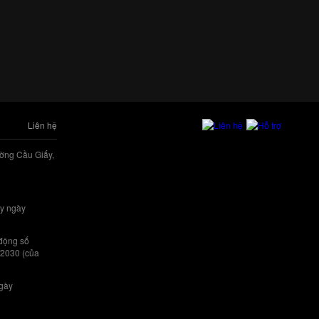
Liên hệ
ờng Cầu Giấy,
y ngày
 động số
/2030 (của
ngày