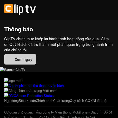
Thông báo
ClipTV chính thức khép lại hành trình hoạt động vừa qua. Cảm
ơn Quý khách đã trở thành một phần quan trọng trong hành trình
của chúng tôi.
Xem ngay
Hợp đồng
Điều khoản
Chính sách
Chất lượng
Quy trình GQKN
Liên hệ
Cơ quan chủ quản: Tổng công ty Viễn thông MobiFone - Địa chỉ: Số 01
Phố Phạm Văn Bạch, Phường Cầu Giấy, Thành phố Hà Nội.