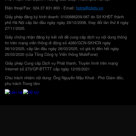
Điện thoại/Fax: 024.37.831.800 - Email:
hotro@cliptv.vn
Giấy phép đăng ký kinh doanh: 0100686209-087 do Sở KHĐT thành
phố Hà Nội cấp lần đầu ngày ngày 29/10/2008, thay đổi lần thứ 8 ngày
27/11/2025.
Giấy chứng nhận đăng ký kết nối để cung cấp dịch vụ nội dung thông
tin trên mạng viễn thông di động số 4280/GCN-SKHCN ngày
06/10/2025, cấp lần đầu ngày 26/03/2025, có giá trị đến hết ngày
25/03/2030 (của Tổng Công ty Viễn thông MobiFone)
Giấy phép Cung cấp Dịch vụ Phát thanh, Truyền hình trên mạng
Internet số 273/GP-BTTTT cấp ngày 12/05/2021
Chịu trách nhiệm nội dung: Ông Nguyễn Mậu Khuê - Phó Giám đốc,
phụ trách Trung tâm