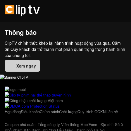
Thông báo
ClipTV chính thức khép lại hành trình hoạt động vừa qua. Cảm
ơn Quý khách đã trở thành một phần quan trọng trong hành trình
của chúng tôi.
Xem ngay
Hợp đồng
Điều khoản
Chính sách
Chất lượng
Quy trình GQKN
Liên hệ
Cơ quan chủ quản: Tổng công ty Viễn thông MobiFone - Địa chỉ: Số 01
Phố Phạm Văn Bạch, Phường Cầu Giấy, Thành phố Hà Nội.