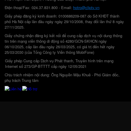
Điện thoại/Fax: 024.37.831.800 - Email:
hotro@cliptv.vn
Giấy phép đăng ký kinh doanh: 0100686209-087 do Sở KHĐT thành
phố Hà Nội cấp lần đầu ngày ngày 29/10/2008, thay đổi lần thứ 8 ngày
27/11/2025.
Giấy chứng nhận đăng ký kết nối để cung cấp dịch vụ nội dung thông
tin trên mạng viễn thông di động số 4280/GCN-SKHCN ngày
06/10/2025, cấp lần đầu ngày 26/03/2025, có giá trị đến hết ngày
25/03/2030 (của Tổng Công ty Viễn thông MobiFone)
Giấy phép Cung cấp Dịch vụ Phát thanh, Truyền hình trên mạng
Internet số 273/GP-BTTTT cấp ngày 12/05/2021
Chịu trách nhiệm nội dung: Ông Nguyễn Mậu Khuê - Phó Giám đốc,
phụ trách Trung tâm