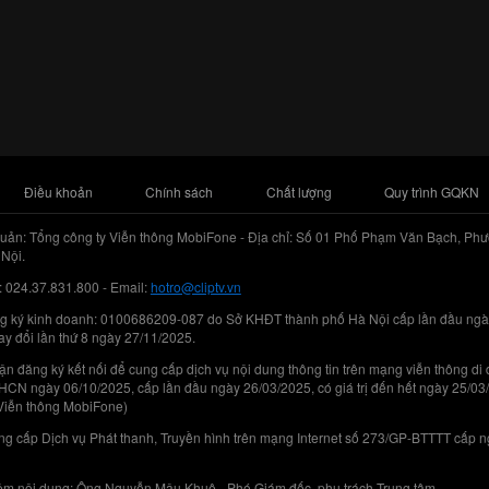
Điều khoản
Chính sách
Chất lượng
Quy trình GQKN
uản: Tổng công ty Viễn thông MobiFone - Địa chỉ: Số 01 Phố Phạm Văn Bạch, Phư
Nội.
: 024.37.831.800 - Email:
hotro@cliptv.vn
g ký kinh doanh: 0100686209-087 do Sở KHĐT thành phố Hà Nội cấp lần đầu ngà
ay đổi lần thứ 8 ngày 27/11/2025.
n đăng ký kết nối để cung cấp dịch vụ nội dung thông tin trên mạng viễn thông di
N ngày 06/10/2025, cấp lần đầu ngày 26/03/2025, có giá trị đến hết ngày 25/03
Viễn thông MobiFone)
g cấp Dịch vụ Phát thanh, Truyền hình trên mạng Internet số 273/GP-BTTTT cấp 
iệm nội dung: Ông Nguyễn Mậu Khuê - Phó Giám đốc, phụ trách Trung tâm