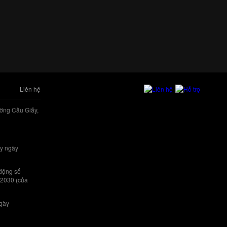
Liên hệ
ờng Cầu Giấy,
y ngày
 động số
/2030 (của
ngày