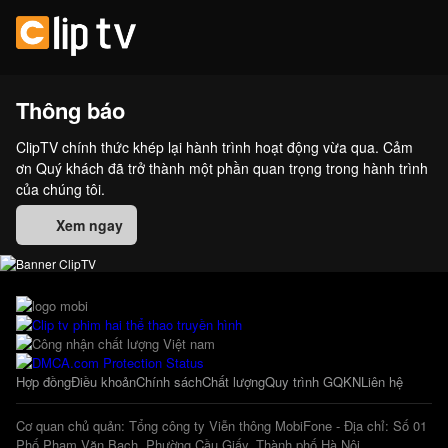
Thông báo
ClipTV chính thức khép lại hành trình hoạt động vừa qua. Cảm
ơn Quý khách đã trở thành một phần quan trọng trong hành trình
của chúng tôi.
Xem ngay
Hợp đồng
Điều khoản
Chính sách
Chất lượng
Quy trình GQKN
Liên hệ
Cơ quan chủ quản: Tổng công ty Viễn thông MobiFone - Địa chỉ: Số 01
Phố Phạm Văn Bạch, Phường Cầu Giấy, Thành phố Hà Nội.