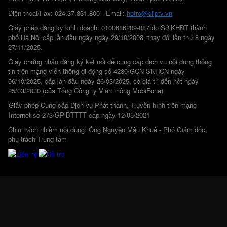
Điện thoại/Fax: 024.37.831.800 - Email:
hotro@cliptv.vn
Giấy phép đăng ký kinh doanh: 0100686209-087 do Sở KHĐT thành
phố Hà Nội cấp lần đầu ngày ngày 29/10/2008, thay đổi lần thứ 8 ngày
27/11/2025.
Giấy chứng nhận đăng ký kết nối để cung cấp dịch vụ nội dung thông
tin trên mạng viễn thông di động số 4280/GCN-SKHCN ngày
06/10/2025, cấp lần đầu ngày 26/03/2025, có giá trị đến hết ngày
25/03/2030 (của Tổng Công ty Viễn thông MobiFone)
Giấy phép Cung cấp Dịch vụ Phát thanh, Truyền hình trên mạng
Internet số 273/GP-BTTTT cấp ngày 12/05/2021
Chịu trách nhiệm nội dung: Ông Nguyễn Mậu Khuê - Phó Giám đốc,
phụ trách Trung tâm