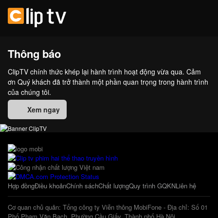
Thông báo
ClipTV chính thức khép lại hành trình hoạt động vừa qua. Cảm
ơn Quý khách đã trở thành một phần quan trọng trong hành trình
của chúng tôi.
Xem ngay
Hợp đồng
Điều khoản
Chính sách
Chất lượng
Quy trình GQKN
Liên hệ
Cơ quan chủ quản: Tổng công ty Viễn thông MobiFone - Địa chỉ: Số 01
Phố Phạm Văn Bạch, Phường Cầu Giấy, Thành phố Hà Nội.