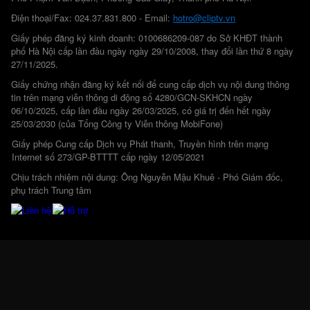
Điện thoại/Fax: 024.37.831.800 - Email:
hotro@cliptv.vn
Giấy phép đăng ký kinh doanh: 0100686209-087 do Sở KHĐT thành
phố Hà Nội cấp lần đầu ngày ngày 29/10/2008, thay đổi lần thứ 8 ngày
27/11/2025.
Giấy chứng nhận đăng ký kết nối để cung cấp dịch vụ nội dung thông
tin trên mạng viễn thông di động số 4280/GCN-SKHCN ngày
06/10/2025, cấp lần đầu ngày 26/03/2025, có giá trị đến hết ngày
25/03/2030 (của Tổng Công ty Viễn thông MobiFone)
Giấy phép Cung cấp Dịch vụ Phát thanh, Truyền hình trên mạng
Internet số 273/GP-BTTTT cấp ngày 12/05/2021
Chịu trách nhiệm nội dung: Ông Nguyễn Mậu Khuê - Phó Giám đốc,
phụ trách Trung tâm