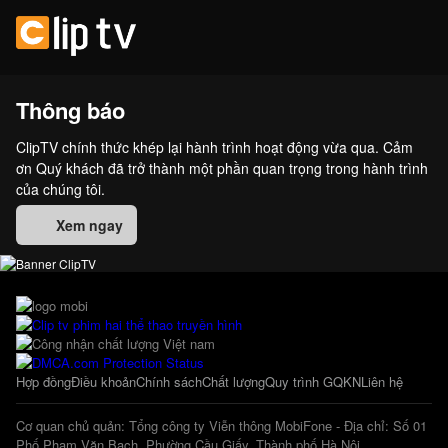
Thông báo
ClipTV chính thức khép lại hành trình hoạt động vừa qua. Cảm
ơn Quý khách đã trở thành một phần quan trọng trong hành trình
của chúng tôi.
Xem ngay
Hợp đồng
Điều khoản
Chính sách
Chất lượng
Quy trình GQKN
Liên hệ
Cơ quan chủ quản: Tổng công ty Viễn thông MobiFone - Địa chỉ: Số 01
Phố Phạm Văn Bạch, Phường Cầu Giấy, Thành phố Hà Nội.