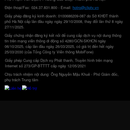
Điện thoại/Fax: 024.37.831.800 - Email:
hotro@cliptv.vn
Giấy phép đăng ký kinh doanh: 0100686209-087 do Sở KHĐT thành
phố Hà Nội cấp lần đầu ngày ngày 29/10/2008, thay đổi lần thứ 8 ngày
27/11/2025.
Giấy chứng nhận đăng ký kết nối để cung cấp dịch vụ nội dung thông
tin trên mạng viễn thông di động số 4280/GCN-SKHCN ngày
06/10/2025, cấp lần đầu ngày 26/03/2025, có giá trị đến hết ngày
25/03/2030 (của Tổng Công ty Viễn thông MobiFone)
Giấy phép Cung cấp Dịch vụ Phát thanh, Truyền hình trên mạng
Internet số 273/GP-BTTTT cấp ngày 12/05/2021
Chịu trách nhiệm nội dung: Ông Nguyễn Mậu Khuê - Phó Giám đốc,
phụ trách Trung tâm