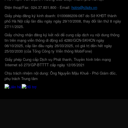
Điện thoại/Fax: 024.37.831.800 - Email:
hotro@cliptv.vn
Giấy phép đăng ký kinh doanh: 0100686209-087 do Sở KHĐT thành
phố Hà Nội cấp lần đầu ngày ngày 29/10/2008, thay đổi lần thứ 8 ngày
27/11/2025.
Giấy chứng nhận đăng ký kết nối để cung cấp dịch vụ nội dung thông
tin trên mạng viễn thông di động số 4280/GCN-SKHCN ngày
06/10/2025, cấp lần đầu ngày 26/03/2025, có giá trị đến hết ngày
25/03/2030 (của Tổng Công ty Viễn thông MobiFone)
Giấy phép Cung cấp Dịch vụ Phát thanh, Truyền hình trên mạng
Internet số 273/GP-BTTTT cấp ngày 12/05/2021
Chịu trách nhiệm nội dung: Ông Nguyễn Mậu Khuê - Phó Giám đốc,
phụ trách Trung tâm