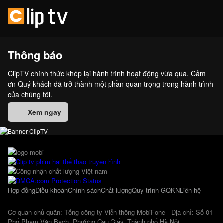
Thông báo
ClipTV chính thức khép lại hành trình hoạt động vừa qua. Cảm
ơn Quý khách đã trở thành một phần quan trọng trong hành trình
của chúng tôi.
Xem ngay
Hợp đồng
Điều khoản
Chính sách
Chất lượng
Quy trình GQKN
Liên hệ
Cơ quan chủ quản: Tổng công ty Viễn thông MobiFone - Địa chỉ: Số 01
Phố Phạm Văn Bạch, Phường Cầu Giấy, Thành phố Hà Nội.