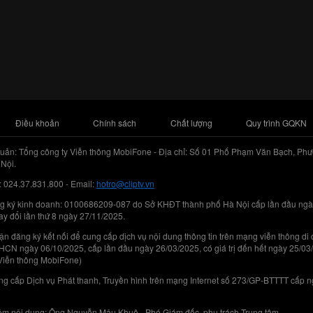
Điều khoản
Chính sách
Chất lượng
Quy trình GQKN
uản: Tổng công ty Viễn thông MobiFone - Địa chỉ: Số 01 Phố Phạm Văn Bạch, Phư
Nội.
: 024.37.831.800 - Email:
hotro@cliptv.vn
g ký kinh doanh: 0100686209-087 do Sở KHĐT thành phố Hà Nội cấp lần đầu ngà
ay đổi lần thứ 8 ngày 27/11/2025.
n đăng ký kết nối để cung cấp dịch vụ nội dung thông tin trên mạng viễn thông di
N ngày 06/10/2025, cấp lần đầu ngày 26/03/2025, có giá trị đến hết ngày 25/03
Viễn thông MobiFone)
g cấp Dịch vụ Phát thanh, Truyền hình trên mạng Internet số 273/GP-BTTTT cấp 
iệm nội dung: Ông Nguyễn Mậu Khuê - Phó Giám đốc, phụ trách Trung tâm