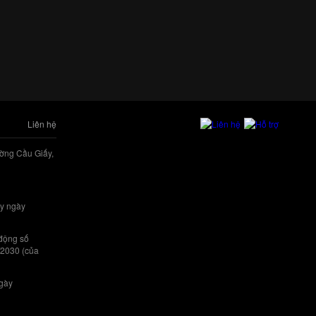
Liên hệ
ờng Cầu Giấy,
y ngày
 động số
/2030 (của
ngày