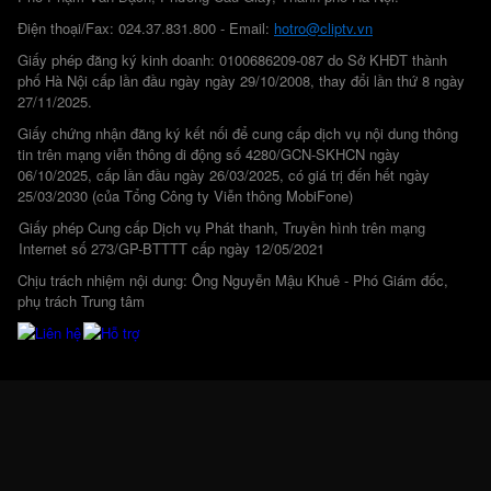
Điện thoại/Fax: 024.37.831.800 - Email:
hotro@cliptv.vn
Giấy phép đăng ký kinh doanh: 0100686209-087 do Sở KHĐT thành
phố Hà Nội cấp lần đầu ngày ngày 29/10/2008, thay đổi lần thứ 8 ngày
27/11/2025.
Giấy chứng nhận đăng ký kết nối để cung cấp dịch vụ nội dung thông
tin trên mạng viễn thông di động số 4280/GCN-SKHCN ngày
06/10/2025, cấp lần đầu ngày 26/03/2025, có giá trị đến hết ngày
25/03/2030 (của Tổng Công ty Viễn thông MobiFone)
Giấy phép Cung cấp Dịch vụ Phát thanh, Truyền hình trên mạng
Internet số 273/GP-BTTTT cấp ngày 12/05/2021
Chịu trách nhiệm nội dung: Ông Nguyễn Mậu Khuê - Phó Giám đốc,
phụ trách Trung tâm