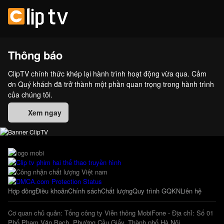
Thông báo
ClipTV chính thức khép lại hành trình hoạt động vừa qua. Cảm
ơn Quý khách đã trở thành một phần quan trọng trong hành trình
của chúng tôi.
Xem ngay
Hợp đồng
Điều khoản
Chính sách
Chất lượng
Quy trình GQKN
Liên hệ
Cơ quan chủ quản: Tổng công ty Viễn thông MobiFone - Địa chỉ: Số 01
Phố Phạm Văn Bạch, Phường Cầu Giấy, Thành phố Hà Nội.