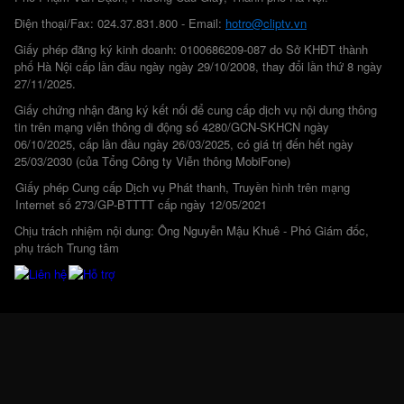
Điện thoại/Fax: 024.37.831.800 - Email:
hotro@cliptv.vn
Giấy phép đăng ký kinh doanh: 0100686209-087 do Sở KHĐT thành
phố Hà Nội cấp lần đầu ngày ngày 29/10/2008, thay đổi lần thứ 8 ngày
27/11/2025.
Giấy chứng nhận đăng ký kết nối để cung cấp dịch vụ nội dung thông
tin trên mạng viễn thông di động số 4280/GCN-SKHCN ngày
06/10/2025, cấp lần đầu ngày 26/03/2025, có giá trị đến hết ngày
25/03/2030 (của Tổng Công ty Viễn thông MobiFone)
Giấy phép Cung cấp Dịch vụ Phát thanh, Truyền hình trên mạng
Internet số 273/GP-BTTTT cấp ngày 12/05/2021
Chịu trách nhiệm nội dung: Ông Nguyễn Mậu Khuê - Phó Giám đốc,
phụ trách Trung tâm