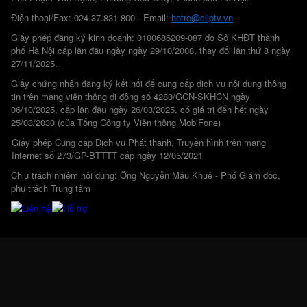
Điện thoại/Fax: 024.37.831.800 - Email:
hotro@cliptv.vn
Giấy phép đăng ký kinh doanh: 0100686209-087 do Sở KHĐT thành
phố Hà Nội cấp lần đầu ngày ngày 29/10/2008, thay đổi lần thứ 8 ngày
27/11/2025.
Giấy chứng nhận đăng ký kết nối để cung cấp dịch vụ nội dung thông
tin trên mạng viễn thông di động số 4280/GCN-SKHCN ngày
06/10/2025, cấp lần đầu ngày 26/03/2025, có giá trị đến hết ngày
25/03/2030 (của Tổng Công ty Viễn thông MobiFone)
Giấy phép Cung cấp Dịch vụ Phát thanh, Truyền hình trên mạng
Internet số 273/GP-BTTTT cấp ngày 12/05/2021
Chịu trách nhiệm nội dung: Ông Nguyễn Mậu Khuê - Phó Giám đốc,
phụ trách Trung tâm