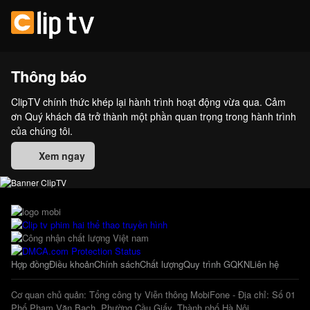
Thông báo
ClipTV chính thức khép lại hành trình hoạt động vừa qua. Cảm
ơn Quý khách đã trở thành một phần quan trọng trong hành trình
của chúng tôi.
Xem ngay
Hợp đồng
Điều khoản
Chính sách
Chất lượng
Quy trình GQKN
Liên hệ
Cơ quan chủ quản: Tổng công ty Viễn thông MobiFone - Địa chỉ: Số 01
Phố Phạm Văn Bạch, Phường Cầu Giấy, Thành phố Hà Nội.