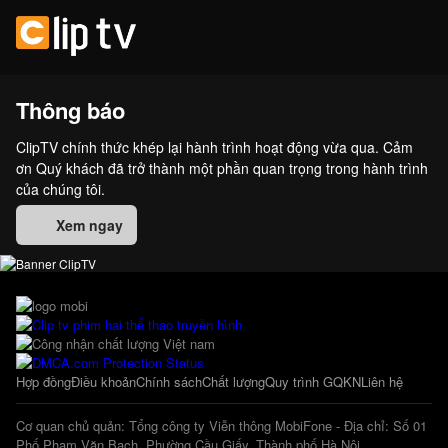
Thông báo
ClipTV chính thức khép lại hành trình hoạt động vừa qua. Cảm
ơn Quý khách đã trở thành một phần quan trọng trong hành trình
của chúng tôi.
Xem ngay
Hợp đồng
Điều khoản
Chính sách
Chất lượng
Quy trình GQKN
Liên hệ
Cơ quan chủ quản: Tổng công ty Viễn thông MobiFone - Địa chỉ: Số 01
Phố Phạm Văn Bạch, Phường Cầu Giấy, Thành phố Hà Nội.