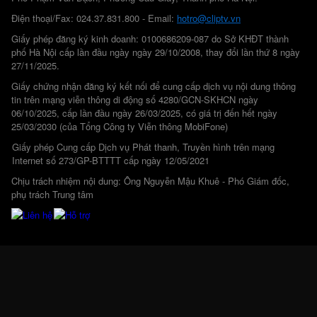
Điện thoại/Fax: 024.37.831.800 - Email:
hotro@cliptv.vn
Giấy phép đăng ký kinh doanh: 0100686209-087 do Sở KHĐT thành
phố Hà Nội cấp lần đầu ngày ngày 29/10/2008, thay đổi lần thứ 8 ngày
27/11/2025.
Giấy chứng nhận đăng ký kết nối để cung cấp dịch vụ nội dung thông
tin trên mạng viễn thông di động số 4280/GCN-SKHCN ngày
06/10/2025, cấp lần đầu ngày 26/03/2025, có giá trị đến hết ngày
25/03/2030 (của Tổng Công ty Viễn thông MobiFone)
Giấy phép Cung cấp Dịch vụ Phát thanh, Truyền hình trên mạng
Internet số 273/GP-BTTTT cấp ngày 12/05/2021
Chịu trách nhiệm nội dung: Ông Nguyễn Mậu Khuê - Phó Giám đốc,
phụ trách Trung tâm