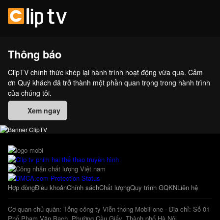
Thông báo
ClipTV chính thức khép lại hành trình hoạt động vừa qua. Cảm
ơn Quý khách đã trở thành một phần quan trọng trong hành trình
của chúng tôi.
Xem ngay
Hợp đồng
Điều khoản
Chính sách
Chất lượng
Quy trình GQKN
Liên hệ
Cơ quan chủ quản: Tổng công ty Viễn thông MobiFone - Địa chỉ: Số 01
Phố Phạm Văn Bạch, Phường Cầu Giấy, Thành phố Hà Nội.