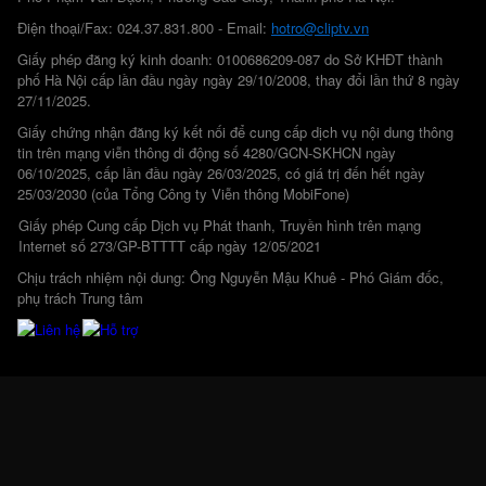
Điện thoại/Fax: 024.37.831.800 - Email:
hotro@cliptv.vn
Giấy phép đăng ký kinh doanh: 0100686209-087 do Sở KHĐT thành
phố Hà Nội cấp lần đầu ngày ngày 29/10/2008, thay đổi lần thứ 8 ngày
27/11/2025.
Giấy chứng nhận đăng ký kết nối để cung cấp dịch vụ nội dung thông
tin trên mạng viễn thông di động số 4280/GCN-SKHCN ngày
06/10/2025, cấp lần đầu ngày 26/03/2025, có giá trị đến hết ngày
25/03/2030 (của Tổng Công ty Viễn thông MobiFone)
Giấy phép Cung cấp Dịch vụ Phát thanh, Truyền hình trên mạng
Internet số 273/GP-BTTTT cấp ngày 12/05/2021
Chịu trách nhiệm nội dung: Ông Nguyễn Mậu Khuê - Phó Giám đốc,
phụ trách Trung tâm