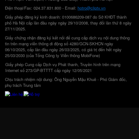
Điện thoại/Fax: 024.37.831.800 - Email:
hotro@cliptv.vn
Giấy phép đăng ký kinh doanh: 0100686209-087 do Sở KHĐT thành
phố Hà Nội cấp lần đầu ngày ngày 29/10/2008, thay đổi lần thứ 8 ngày
27/11/2025.
Giấy chứng nhận đăng ký kết nối để cung cấp dịch vụ nội dung thông
tin trên mạng viễn thông di động số 4280/GCN-SKHCN ngày
06/10/2025, cấp lần đầu ngày 26/03/2025, có giá trị đến hết ngày
25/03/2030 (của Tổng Công ty Viễn thông MobiFone)
Giấy phép Cung cấp Dịch vụ Phát thanh, Truyền hình trên mạng
Internet số 273/GP-BTTTT cấp ngày 12/05/2021
Chịu trách nhiệm nội dung: Ông Nguyễn Mậu Khuê - Phó Giám đốc,
phụ trách Trung tâm