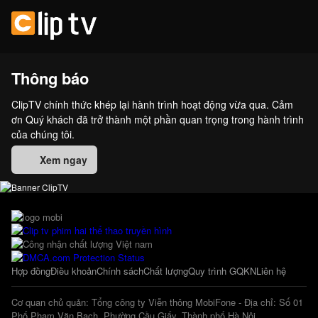
Thông báo
ClipTV chính thức khép lại hành trình hoạt động vừa qua. Cảm
ơn Quý khách đã trở thành một phần quan trọng trong hành trình
của chúng tôi.
Xem ngay
Hợp đồng
Điều khoản
Chính sách
Chất lượng
Quy trình GQKN
Liên hệ
Cơ quan chủ quản: Tổng công ty Viễn thông MobiFone - Địa chỉ: Số 01
Phố Phạm Văn Bạch, Phường Cầu Giấy, Thành phố Hà Nội.