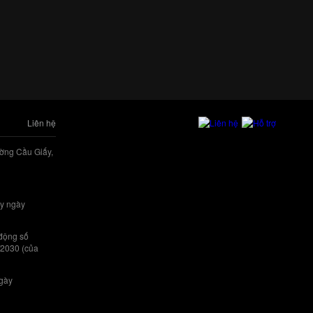
Liên hệ
ờng Cầu Giấy,
y ngày
 động số
/2030 (của
ngày