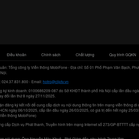
Điều khoản
Chính sách
Chất lượng
Quy trình GQKN
uản: Tổng công ty Viễn thông MobiFone - Địa chỉ: Số 01 Phố Phạm Văn Bạch, Phư
Nội.
: 024.37.831.800 - Email:
hotro@cliptv.vn
g ký kinh doanh: 0100686209-087 do Sở KHĐT thành phố Hà Nội cấp lần đầu ngà
ay đổi lần thứ 8 ngày 27/11/2025.
n đăng ký kết nối để cung cấp dịch vụ nội dung thông tin trên mạng viễn thông di
N ngày 06/10/2025, cấp lần đầu ngày 26/03/2025, có giá trị đến hết ngày 25/03
Viễn thông MobiFone)
g cấp Dịch vụ Phát thanh, Truyền hình trên mạng Internet số 273/GP-BTTTT cấp 
iệm nội dung: Ông Nguyễn Mậu Khuê - Phó Giám đốc, phụ trách Trung tâm