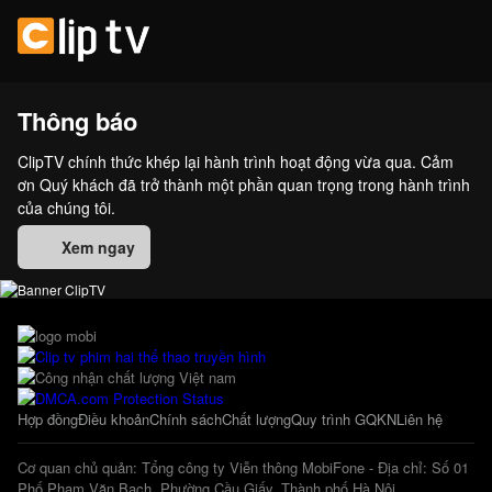
Thông báo
ClipTV chính thức khép lại hành trình hoạt động vừa qua. Cảm
ơn Quý khách đã trở thành một phần quan trọng trong hành trình
của chúng tôi.
Xem ngay
Hợp đồng
Điều khoản
Chính sách
Chất lượng
Quy trình GQKN
Liên hệ
Cơ quan chủ quản: Tổng công ty Viễn thông MobiFone - Địa chỉ: Số 01
Phố Phạm Văn Bạch, Phường Cầu Giấy, Thành phố Hà Nội.