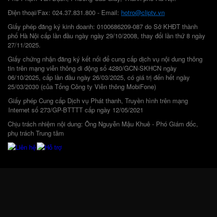
Điện thoại/Fax: 024.37.831.800 - Email:
hotro@cliptv.vn
Giấy phép đăng ký kinh doanh: 0100686209-087 do Sở KHĐT thành
phố Hà Nội cấp lần đầu ngày ngày 29/10/2008, thay đổi lần thứ 8 ngày
27/11/2025.
Giấy chứng nhận đăng ký kết nối để cung cấp dịch vụ nội dung thông
tin trên mạng viễn thông di động số 4280/GCN-SKHCN ngày
06/10/2025, cấp lần đầu ngày 26/03/2025, có giá trị đến hết ngày
25/03/2030 (của Tổng Công ty Viễn thông MobiFone)
Giấy phép Cung cấp Dịch vụ Phát thanh, Truyền hình trên mạng
Internet số 273/GP-BTTTT cấp ngày 12/05/2021
Chịu trách nhiệm nội dung: Ông Nguyễn Mậu Khuê - Phó Giám đốc,
phụ trách Trung tâm