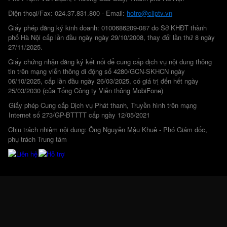
Điện thoại/Fax: 024.37.831.800 - Email:
hotro@cliptv.vn
Giấy phép đăng ký kinh doanh: 0100686209-087 do Sở KHĐT thành
phố Hà Nội cấp lần đầu ngày ngày 29/10/2008, thay đổi lần thứ 8 ngày
27/11/2025.
Giấy chứng nhận đăng ký kết nối để cung cấp dịch vụ nội dung thông
tin trên mạng viễn thông di động số 4280/GCN-SKHCN ngày
06/10/2025, cấp lần đầu ngày 26/03/2025, có giá trị đến hết ngày
25/03/2030 (của Tổng Công ty Viễn thông MobiFone)
Giấy phép Cung cấp Dịch vụ Phát thanh, Truyền hình trên mạng
Internet số 273/GP-BTTTT cấp ngày 12/05/2021
Chịu trách nhiệm nội dung: Ông Nguyễn Mậu Khuê - Phó Giám đốc,
phụ trách Trung tâm