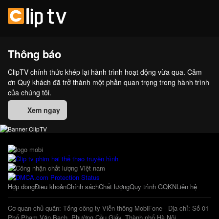
Thông báo
ClipTV chính thức khép lại hành trình hoạt động vừa qua. Cảm
ơn Quý khách đã trở thành một phần quan trọng trong hành trình
của chúng tôi.
Xem ngay
Hợp đồng
Điều khoản
Chính sách
Chất lượng
Quy trình GQKN
Liên hệ
Cơ quan chủ quản: Tổng công ty Viễn thông MobiFone - Địa chỉ: Số 01
Phố Phạm Văn Bạch, Phường Cầu Giấy, Thành phố Hà Nội.