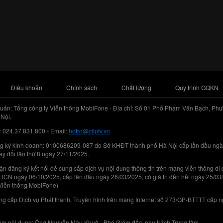
Điều khoản
Chính sách
Chất lượng
Quy trình GQKN
uản: Tổng công ty Viễn thông MobiFone - Địa chỉ: Số 01 Phố Phạm Văn Bạch, Phư
Nội.
: 024.37.831.800 - Email:
hotro@cliptv.vn
g ký kinh doanh: 0100686209-087 do Sở KHĐT thành phố Hà Nội cấp lần đầu ngà
ay đổi lần thứ 8 ngày 27/11/2025.
n đăng ký kết nối để cung cấp dịch vụ nội dung thông tin trên mạng viễn thông di
N ngày 06/10/2025, cấp lần đầu ngày 26/03/2025, có giá trị đến hết ngày 25/03
Viễn thông MobiFone)
g cấp Dịch vụ Phát thanh, Truyền hình trên mạng Internet số 273/GP-BTTTT cấp 
iệm nội dung: Ông Nguyễn Mậu Khuê - Phó Giám đốc, phụ trách Trung tâm