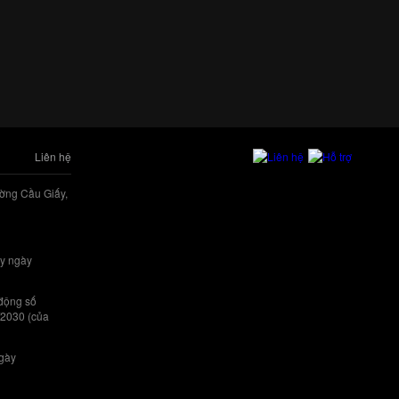
Liên hệ
ờng Cầu Giấy,
y ngày
 động số
/2030 (của
ngày