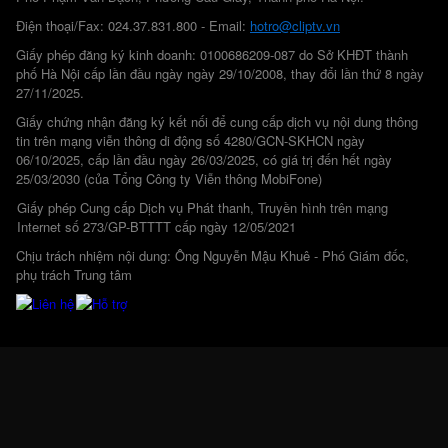
Điện thoại/Fax: 024.37.831.800 - Email:
hotro@cliptv.vn
Giấy phép đăng ký kinh doanh: 0100686209-087 do Sở KHĐT thành
phố Hà Nội cấp lần đầu ngày ngày 29/10/2008, thay đổi lần thứ 8 ngày
27/11/2025.
Giấy chứng nhận đăng ký kết nối để cung cấp dịch vụ nội dung thông
tin trên mạng viễn thông di động số 4280/GCN-SKHCN ngày
06/10/2025, cấp lần đầu ngày 26/03/2025, có giá trị đến hết ngày
25/03/2030 (của Tổng Công ty Viễn thông MobiFone)
Giấy phép Cung cấp Dịch vụ Phát thanh, Truyền hình trên mạng
Internet số 273/GP-BTTTT cấp ngày 12/05/2021
Chịu trách nhiệm nội dung: Ông Nguyễn Mậu Khuê - Phó Giám đốc,
phụ trách Trung tâm