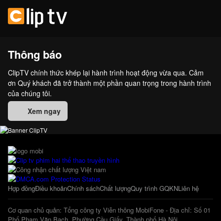
Thông báo
ClipTV chính thức khép lại hành trình hoạt động vừa qua. Cảm
ơn Quý khách đã trở thành một phần quan trọng trong hành trình
của chúng tôi.
Xem ngay
Hợp đồng
Điều khoản
Chính sách
Chất lượng
Quy trình GQKN
Liên hệ
Cơ quan chủ quản: Tổng công ty Viễn thông MobiFone - Địa chỉ: Số 01
Phố Phạm Văn Bạch, Phường Cầu Giấy, Thành phố Hà Nội.