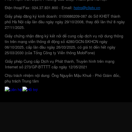
Điện thoại/Fax: 024.37.831.800 - Email:
hotro@cliptv.vn
Giấy phép đăng ký kinh doanh: 0100686209-087 do Sở KHĐT thành
phố Hà Nội cấp lần đầu ngày ngày 29/10/2008, thay đổi lần thứ 8 ngày
27/11/2025.
Giấy chứng nhận đăng ký kết nối để cung cấp dịch vụ nội dung thông
tin trên mạng viễn thông di động số 4280/GCN-SKHCN ngày
06/10/2025, cấp lần đầu ngày 26/03/2025, có giá trị đến hết ngày
25/03/2030 (của Tổng Công ty Viễn thông MobiFone)
Giấy phép Cung cấp Dịch vụ Phát thanh, Truyền hình trên mạng
Internet số 273/GP-BTTTT cấp ngày 12/05/2021
Chịu trách nhiệm nội dung: Ông Nguyễn Mậu Khuê - Phó Giám đốc,
phụ trách Trung tâm