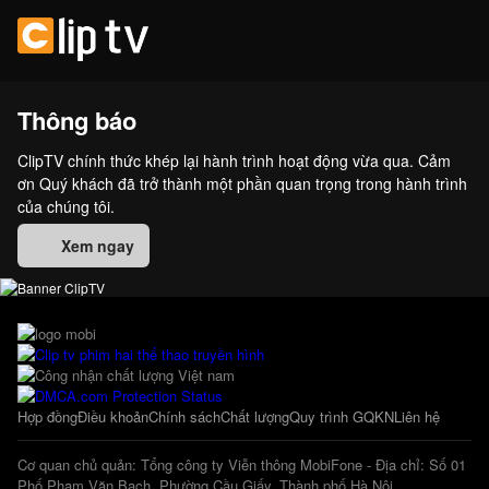
Thông báo
ClipTV chính thức khép lại hành trình hoạt động vừa qua. Cảm
ơn Quý khách đã trở thành một phần quan trọng trong hành trình
của chúng tôi.
Xem ngay
Hợp đồng
Điều khoản
Chính sách
Chất lượng
Quy trình GQKN
Liên hệ
Cơ quan chủ quản: Tổng công ty Viễn thông MobiFone - Địa chỉ: Số 01
Phố Phạm Văn Bạch, Phường Cầu Giấy, Thành phố Hà Nội.