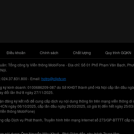
Điều khoản
Chính sách
Chất lượng
Quy trình GQKN
uản: Tổng công ty Viễn thông MobiFone - Địa chỉ: Số 01 Phố Phạm Văn Bạch, Phư
Nội.
: 024.37.831.800 - Email:
hotro@cliptv.vn
g ký kinh doanh: 0100686209-087 do Sở KHĐT thành phố Hà Nội cấp lần đầu ngà
ay đổi lần thứ 8 ngày 27/11/2025.
n đăng ký kết nối để cung cấp dịch vụ nội dung thông tin trên mạng viễn thông di
N ngày 06/10/2025, cấp lần đầu ngày 26/03/2025, có giá trị đến hết ngày 25/03
Viễn thông MobiFone)
g cấp Dịch vụ Phát thanh, Truyền hình trên mạng Internet số 273/GP-BTTTT cấp 
iệm nội dung: Ông Nguyễn Mậu Khuê - Phó Giám đốc, phụ trách Trung tâm