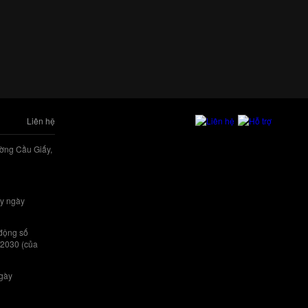
Liên hệ
ờng Cầu Giấy,
y ngày
 động số
/2030 (của
ngày