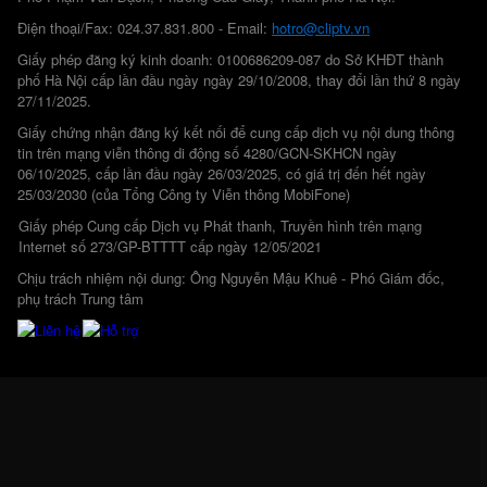
Điện thoại/Fax: 024.37.831.800 - Email:
hotro@cliptv.vn
Giấy phép đăng ký kinh doanh: 0100686209-087 do Sở KHĐT thành
phố Hà Nội cấp lần đầu ngày ngày 29/10/2008, thay đổi lần thứ 8 ngày
27/11/2025.
Giấy chứng nhận đăng ký kết nối để cung cấp dịch vụ nội dung thông
tin trên mạng viễn thông di động số 4280/GCN-SKHCN ngày
06/10/2025, cấp lần đầu ngày 26/03/2025, có giá trị đến hết ngày
25/03/2030 (của Tổng Công ty Viễn thông MobiFone)
Giấy phép Cung cấp Dịch vụ Phát thanh, Truyền hình trên mạng
Internet số 273/GP-BTTTT cấp ngày 12/05/2021
Chịu trách nhiệm nội dung: Ông Nguyễn Mậu Khuê - Phó Giám đốc,
phụ trách Trung tâm