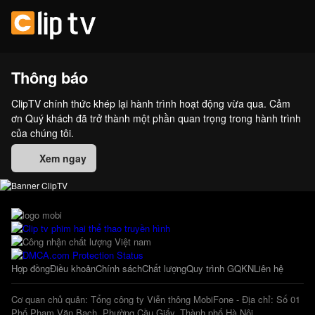
Thông báo
ClipTV chính thức khép lại hành trình hoạt động vừa qua. Cảm
ơn Quý khách đã trở thành một phần quan trọng trong hành trình
của chúng tôi.
Xem ngay
Hợp đồng
Điều khoản
Chính sách
Chất lượng
Quy trình GQKN
Liên hệ
Cơ quan chủ quản: Tổng công ty Viễn thông MobiFone - Địa chỉ: Số 01
Phố Phạm Văn Bạch, Phường Cầu Giấy, Thành phố Hà Nội.