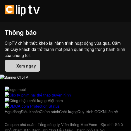
Thông báo
ClipTV chính thức khép lại hành trình hoạt động vừa qua. Cảm
ơn Quý khách đã trở thành một phần quan trọng trong hành trình
của chúng tôi.
Xem ngay
Hợp đồng
Điều khoản
Chính sách
Chất lượng
Quy trình GQKN
Liên hệ
Cơ quan chủ quản: Tổng công ty Viễn thông MobiFone - Địa chỉ: Số 01
Phố Phạm Văn Bạch, Phường Cầu Giấy, Thành phố Hà Nội.