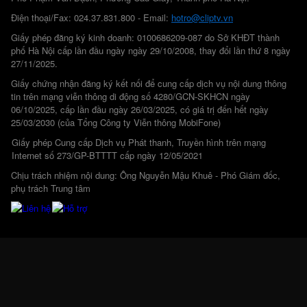
Điện thoại/Fax: 024.37.831.800 - Email:
hotro@cliptv.vn
Giấy phép đăng ký kinh doanh: 0100686209-087 do Sở KHĐT thành
phố Hà Nội cấp lần đầu ngày ngày 29/10/2008, thay đổi lần thứ 8 ngày
27/11/2025.
Giấy chứng nhận đăng ký kết nối để cung cấp dịch vụ nội dung thông
tin trên mạng viễn thông di động số 4280/GCN-SKHCN ngày
06/10/2025, cấp lần đầu ngày 26/03/2025, có giá trị đến hết ngày
25/03/2030 (của Tổng Công ty Viễn thông MobiFone)
Giấy phép Cung cấp Dịch vụ Phát thanh, Truyền hình trên mạng
Internet số 273/GP-BTTTT cấp ngày 12/05/2021
Chịu trách nhiệm nội dung: Ông Nguyễn Mậu Khuê - Phó Giám đốc,
phụ trách Trung tâm