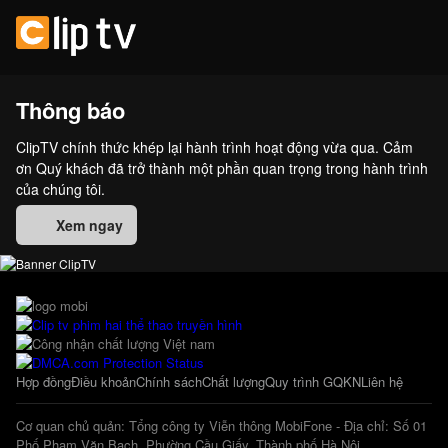
Thông báo
ClipTV chính thức khép lại hành trình hoạt động vừa qua. Cảm
ơn Quý khách đã trở thành một phần quan trọng trong hành trình
của chúng tôi.
Xem ngay
Hợp đồng
Điều khoản
Chính sách
Chất lượng
Quy trình GQKN
Liên hệ
Cơ quan chủ quản: Tổng công ty Viễn thông MobiFone - Địa chỉ: Số 01
Phố Phạm Văn Bạch, Phường Cầu Giấy, Thành phố Hà Nội.