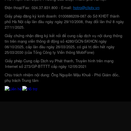
Điện thoại/Fax: 024.37.831.800 - Email:
hotro@cliptv.vn
Giấy phép đăng ký kinh doanh: 0100686209-087 do Sở KHĐT thành
phố Hà Nội cấp lần đầu ngày ngày 29/10/2008, thay đổi lần thứ 8 ngày
27/11/2025.
Giấy chứng nhận đăng ký kết nối để cung cấp dịch vụ nội dung thông
tin trên mạng viễn thông di động số 4280/GCN-SKHCN ngày
06/10/2025, cấp lần đầu ngày 26/03/2025, có giá trị đến hết ngày
25/03/2030 (của Tổng Công ty Viễn thông MobiFone)
Giấy phép Cung cấp Dịch vụ Phát thanh, Truyền hình trên mạng
Internet số 273/GP-BTTTT cấp ngày 12/05/2021
Chịu trách nhiệm nội dung: Ông Nguyễn Mậu Khuê - Phó Giám đốc,
phụ trách Trung tâm