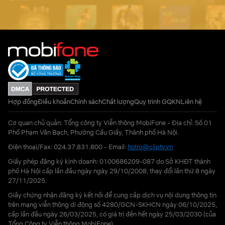
Hợp đồng
Điều khoản
Chính sách
Chất lượng
Quy trình GQKN
Liên hệ
Cơ quan chủ quản: Tổng công ty Viễn thông MobiFone - Địa chỉ: Số 01
Phố Phạm Văn Bạch, Phường Cầu Giấy, Thành phố Hà Nội.
Điện thoại/Fax: 024.37.831.800 - Email:
hotro@cliptv.vn
Giấy phép đăng ký kinh doanh: 0100686209-087 do Sở KHĐT thành
phố Hà Nội cấp lần đầu ngày ngày 29/10/2008, thay đổi lần thứ 8 ngày
27/11/2025.
Giấy chứng nhận đăng ký kết nối để cung cấp dịch vụ nội dung thông tin
trên mạng viễn thông di động số 4280/GCN-SKHCN ngày 06/10/2025,
cấp lần đầu ngày 26/03/2025, có giá trị đến hết ngày 25/03/2030 (của
Tổng Công ty Viễn thông MobiFone)