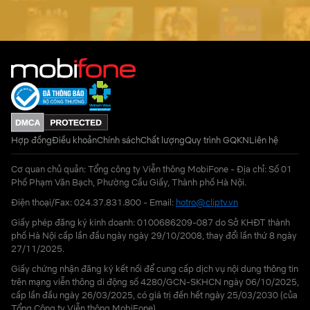
Hợp đồng
Điều khoản
Chính sách
Chất lượng
Quy trình GQKN
Liên hệ
Cơ quan chủ quản: Tổng công ty Viễn thông MobiFone - Địa chỉ: Số 01
Phố Phạm Văn Bạch, Phường Cầu Giấy, Thành phố Hà Nội.
Điện thoại/Fax: 024.37.831.800 - Email:
hotro@cliptv.vn
Giấy phép đăng ký kinh doanh: 0100686209-087 do Sở KHĐT thành
phố Hà Nội cấp lần đầu ngày ngày 29/10/2008, thay đổi lần thứ 8 ngày
27/11/2025.
Giấy chứng nhận đăng ký kết nối để cung cấp dịch vụ nội dung thông tin
trên mạng viễn thông di động số 4280/GCN-SKHCN ngày 06/10/2025,
cấp lần đầu ngày 26/03/2025, có giá trị đến hết ngày 25/03/2030 (của
Tổng Công ty Viễn thông MobiFone)