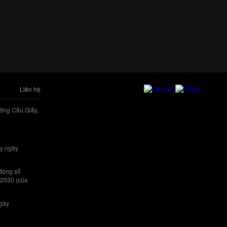
Liên hệ
ờng Cầu Giấy,
y ngày
 động số
/2030 (của
ngày