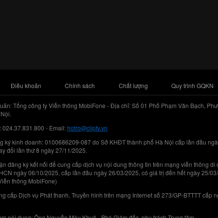
Điều khoản
Chính sách
Chất lượng
Quy trình GQKN
uản: Tổng công ty Viễn thông MobiFone - Địa chỉ: Số 01 Phố Phạm Văn Bạch, Phư
Nội.
: 024.37.831.800 - Email:
hotro@cliptv.vn
g ký kinh doanh: 0100686209-087 do Sở KHĐT thành phố Hà Nội cấp lần đầu ngà
ay đổi lần thứ 8 ngày 27/11/2025.
n đăng ký kết nối để cung cấp dịch vụ nội dung thông tin trên mạng viễn thông di
N ngày 06/10/2025, cấp lần đầu ngày 26/03/2025, có giá trị đến hết ngày 25/03
Viễn thông MobiFone)
g cấp Dịch vụ Phát thanh, Truyền hình trên mạng Internet số 273/GP-BTTTT cấp 
iệm nội dung: Ông Nguyễn Mậu Khuê - Phó Giám đốc, phụ trách Trung tâm