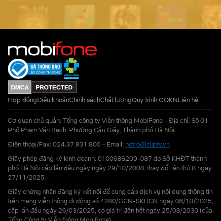
Hợp đồng
Điều khoản
Chính sách
Chất lượng
Quy trình GQKN
Liên hệ
Cơ quan chủ quản: Tổng công ty Viễn thông MobiFone - Địa chỉ: Số 01
Phố Phạm Văn Bạch, Phường Cầu Giấy, Thành phố Hà Nội.
Điện thoại/Fax: 024.37.831.800 - Email:
hotro@cliptv.vn
Giấy phép đăng ký kinh doanh: 0100686209-087 do Sở KHĐT thành
phố Hà Nội cấp lần đầu ngày ngày 29/10/2008, thay đổi lần thứ 8 ngày
27/11/2025.
Giấy chứng nhận đăng ký kết nối để cung cấp dịch vụ nội dung thông tin
trên mạng viễn thông di động số 4280/GCN-SKHCN ngày 06/10/2025,
cấp lần đầu ngày 26/03/2025, có giá trị đến hết ngày 25/03/2030 (của
Tổng Công ty Viễn thông MobiFone)