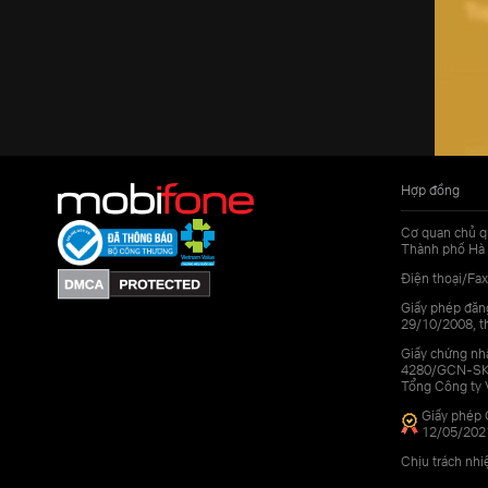
Hợp đồng
Cơ quan chủ q
Thành phố Hà 
Điện thoại/Fax
Giấy phép đăn
29/10/2008, th
Giấy chứng nhậ
4280/GCN-SKHC
Tổng Công ty 
Giấy phép 
12/05/202
Chịu trách nh