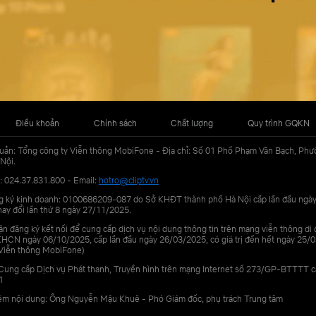
Điều khoản
Chính sách
Chất lượng
Quy trình GQKN
uản: Tổng công ty Viễn thông MobiFone - Địa chỉ: Số 01 Phố Phạm Văn Bạch, Phư
Nội.
: 024.37.831.800 - Email:
hotro@cliptv.vn
g ký kinh doanh: 0100686209-087 do Sở KHĐT thành phố Hà Nội cấp lần đầu ngà
ay đổi lần thứ 8 ngày 27/11/2025.
n đăng ký kết nối để cung cấp dịch vụ nội dung thông tin trên mạng viễn thông di
N ngày 06/10/2025, cấp lần đầu ngày 26/03/2025, có giá trị đến hết ngày 25/0
Viễn thông MobiFone)
Cung cấp Dịch vụ Phát thanh, Truyền hình trên mạng Internet số 273/GP-BTTTT 
1
iệm nội dung: Ông Nguyễn Mậu Khuê - Phó Giám đốc, phụ trách Trung tâm