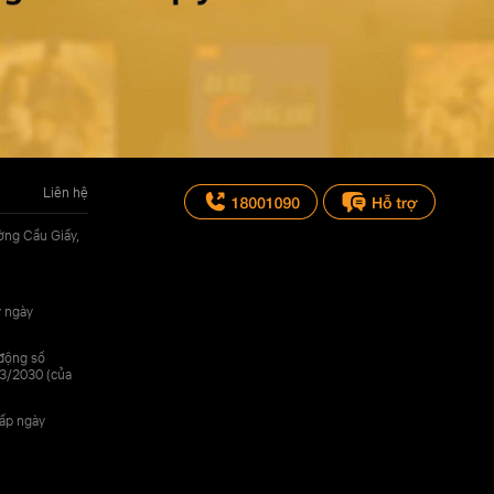
Liên hệ
ờng Cầu Giấy,
y ngày
 động số
3/2030 (của
cấp ngày